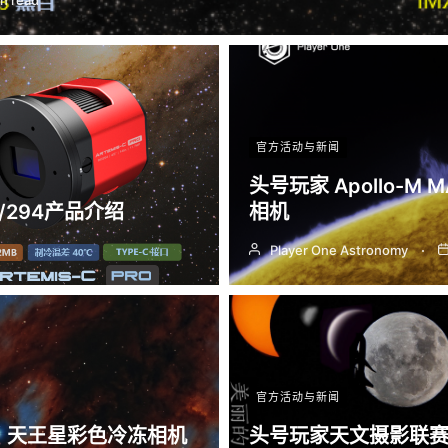
in read
官方活动与新闻
头号玩家 Apollo-M 
2/294产品介绍
相机
Player One Astronomy
官方活动与新闻
85) 天王星彩色冷冻相机
头号玩家天文摄影联赛