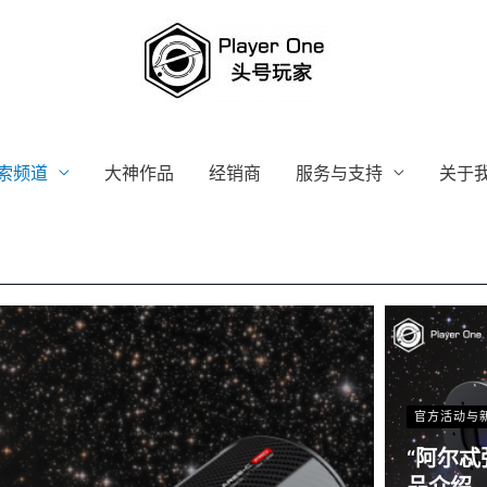
索频道
大神作品
经销商
服务与支持
关于
官方活动与
“阿尔忒弥