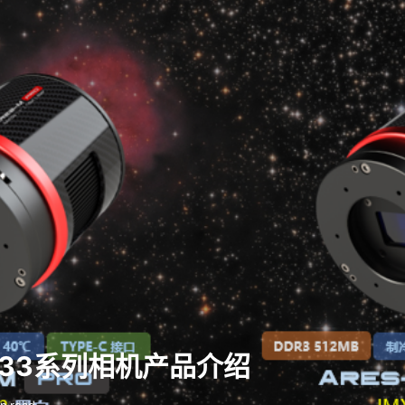
533系列相机产品介绍