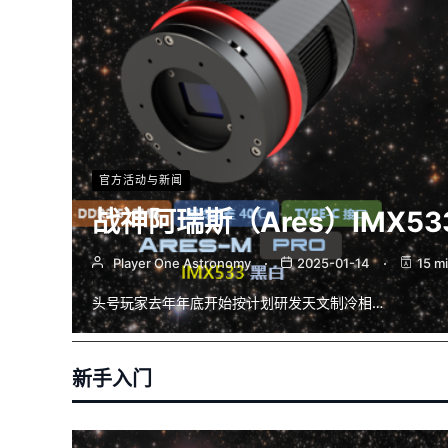
官方活动与新闻
战神阿瑞斯（Ares）IMX5
Player One Astronomy
2025-01-14
15 m
头号玩家去年年底开始按计划研发天文制冷相…
新手入门