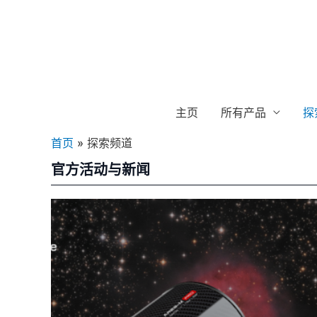
主页
所有产品
探
首页
探索频道
官方活动与新闻