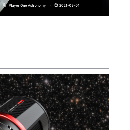
Player One Astronomy
2021-09-01